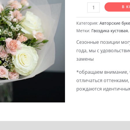
Количество
В К
товара
Букет
Категория:
Авторские бук
Метки:
Гвоздика кустовая
№32
Сезонные позиции могу
года, мы с удовольств
замены
*обращаем внимание, 
отличаться оттенками, 
рождаются идентичны