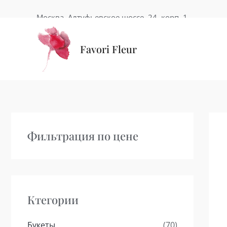
Перейти
Москва, Алтуфьевское шоссе, 24, корп. 1
к
содержимому
Favori Fleur
Фильтрация по цене
Ктегории
Букеты
(70)