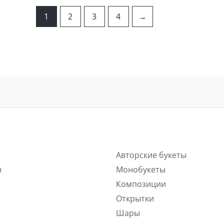
1
2
3
4
→
Авторские букеты
ы
Монобукеты
Композиции
Открытки
Шары