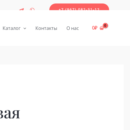
+7 (967) 082-31-12
0
₽
Каталог
Контакты
О нас
вая