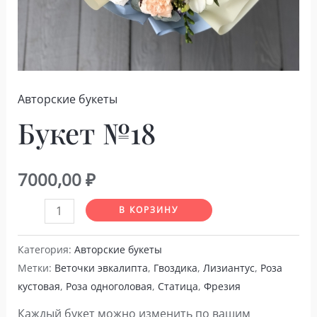
Авторские букеты
Букет №18
7000,00
₽
Количество
В КОРЗИНУ
товара
Букет
Категория:
Авторские букеты
Метки:
Веточки эвкалипта
,
Гвоздика
,
Лизиантус
,
Роза
№18
кустовая
,
Роза одноголовая
,
Статица
,
Фрезия
Каждый букет можно изменить по вашим