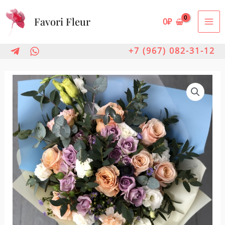
Перейти
Favori Fleur
к
0
₽
MA
содержимому
ME
+7 (967) 082-31-12