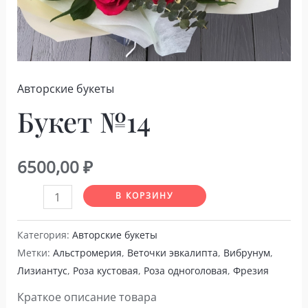
Авторские букеты
Букет №14
6500,00
₽
Количество
В КОРЗИНУ
товара
Букет
Категория:
Авторские букеты
Метки:
Альстромерия
,
Веточки эвкалипта
,
Вибрунум
,
№14
Лизиантус
,
Роза кустовая
,
Роза одноголовая
,
Фрезия
Краткое описание товара