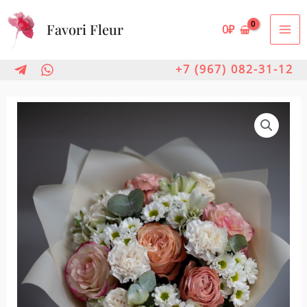
Перейти
Favori Fleur
к
0
₽
MA
содержимому
ME
+7 (967) 082-31-12