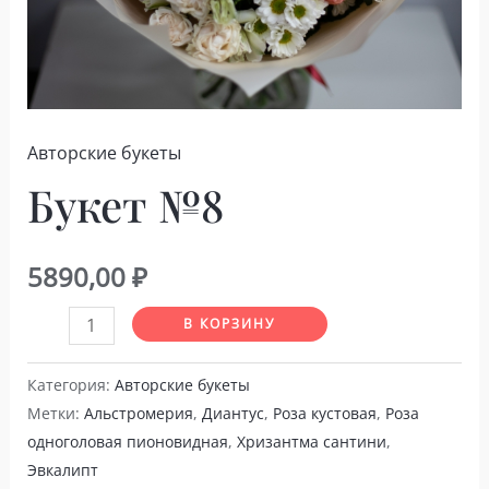
Авторские букеты
Букет №8
5890,00
₽
Количество
В КОРЗИНУ
товара
Букет
Категория:
Авторские букеты
Метки:
Альстромерия
,
Диантус
,
Роза кустовая
,
Роза
№8
одноголовая пионовидная
,
Хризантма сантини
,
Эвкалипт