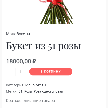
Монобукеты
Букет из 51 розы
18000,00
₽
Количество
В КОРЗИНУ
товара
Букет
Категория:
Монобукеты
Метки:
51
,
Роза
,
Роза одноголовая
из
51
Краткое описание товара
розы