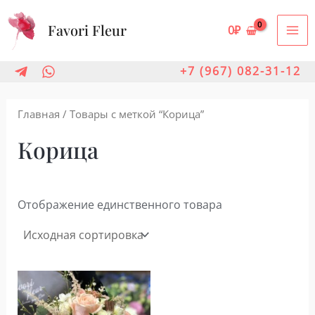
Перейти
Favori Fleur
к
0
₽
MA
содержимому
ME
+7 (967) 082-31-12
Главная
/ Товары с меткой “Корица”
Корица
Отображение единственного товара