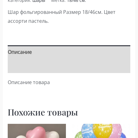
Категория:
Шары
Метка:
18/46 см.
сердце
Шар фольгированный Размер 18/46см. Цвет
(фольгированный
ассорти пастель.
ассорти)
Описание
Детали
Описание товара
Похожие товары