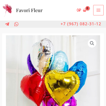
Перейти
Favori Fleur
к
0
₽
MA
содержимому
ME
+7 (967) 082-31-12