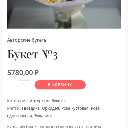
Авторские букеты
Букет №3
5780,00
₽
Количество
В КОРЗИНУ
товара
Букет
Категория:
Авторские букеты
Метки:
Гвоздика
,
Орхидея
,
Роза кустовая
,
Роза
№3
одноголовая
,
Эвкалипт
Каждый букет можно изменить по вашим