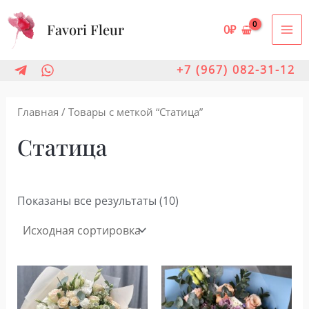
Перейти
Favori Fleur
к
0
₽
MA
содержимому
ME
+7 (967) 082-31-12
Главная
/ Товары с меткой “Статица”
Статица
Показаны все результаты (10)