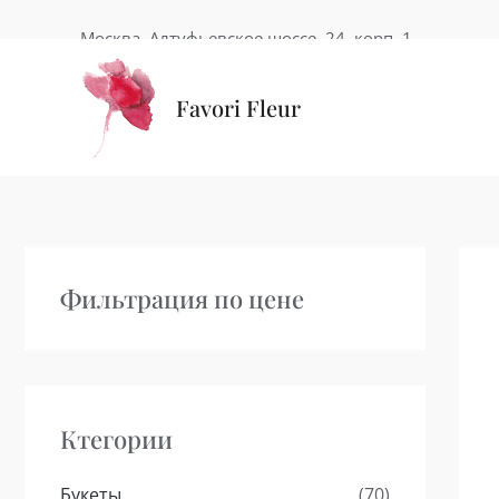
Перейти
Москва, Алтуфьевское шоссе, 24, корп. 1
к
содержимому
Favori Fleur
Фильтрация по цене
Ктегории
Букеты
(70)